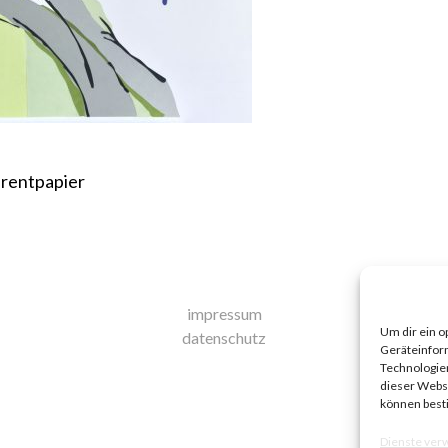
arentpapier
impressum
Um dir ein o
datenschutz
Geräteinfor
Technologien
dieser Websi
können best
Dienste ver