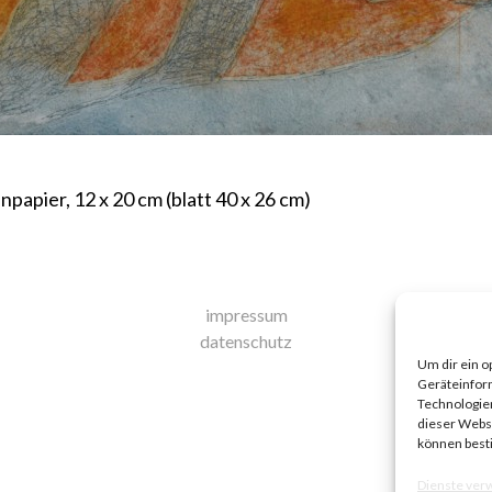
npapier, 12 x 20 cm (blatt 40 x 26 cm)
impressum
datenschutz
Um dir ein o
Geräteinfor
Technologien
dieser Websi
können best
Dienste ver