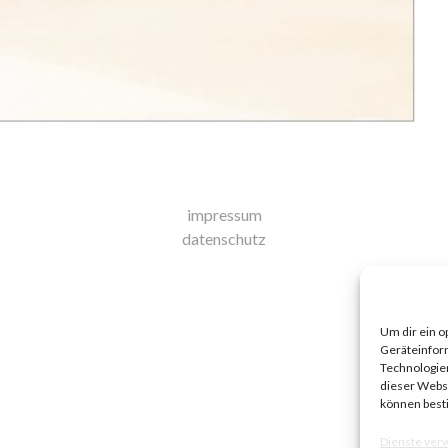
impressum
datenschutz
Um dir ein o
Geräteinfor
Technologien
dieser Websi
können best
Dienste ver