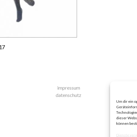
017
impressum
datenschutz
Um dir ein o
Geräteinfor
Technologien
dieser Websi
können best
Dienste ver